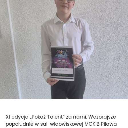
XI edycja „Pokaż Talent” za nami. Wczorajsze
popołudnie w sali widowiskowej MOKiB Piława