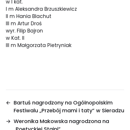
w I kat.
I m Aleksandra Brzuszkiewicz
II m Hania Blachut
III m Artur Droś
wyr. Filip Bajron
w Kat. II
III m Małgorzata Pietryniak
←
Bartuś nagrodzony na Ogólnopolskim
Festiwalu „Przebój mami i taty” w Sieradzu
→
Weronika Makowska nagrodzona na
„Poetyckiej Stajni”